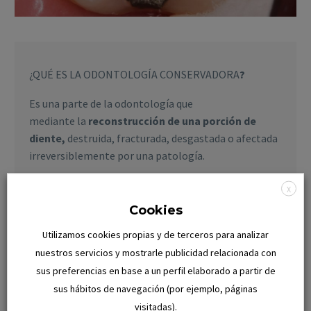
¿QUÉ ES LA ODONTOLOGÍA CONSERVADORA
?
Es una parte de la odontología que
mediante la
reconstrucción de una porción de
diente,
destruida, fracturada, desgastada o afectada
irreversiblemente por una patología.
OBJETIVOS
X
Cookies
Detener la progresión de la enfermedad cariosa
y evitar que siga la destrucción del diente hasta
Utilizamos cookies propias y de terceros para analizar
su definitiva pérdida.
nuestros servicios y mostrarle publicidad relacionada con
sus preferencias en base a un perfil elaborado a partir de
Devolverle al diente su forma natural
(anatómica), su función y, si es posible, su
sus hábitos de navegación (por ejemplo, páginas
estética, mediante el reemplazamiento de los
visitadas).