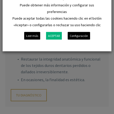
tejidos perdidos o enfermos e irrecuperables,
Puede obtener más información y configurar sus
por materiales de coloración similar (aunque
preferencias
no siempre idéntica) a los dientes (como las
Puede aceptar todas las cookies haciendo clic en el botón
resinas compuestas o composites, los
«Aceptar» o configurarlas o rechazar su uso haciendo clic
ionómeros o la porcelana): son las llamadas
restauraciones dentocoloreadas.
Leer más
ACEPTAR
Configuración
FINALIDAD
Restaurar la integridad anatómica y funcional
de los tejidos duros dentarios perdidos o
dañados irreversiblemente.
En ocasiones, la finalidad es estética.
TU DIAGNÓSTICO