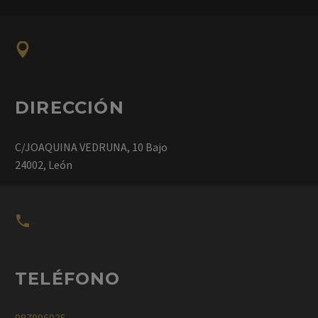


DIRECCIÓN
C/JOAQUINA VEDRUNA, 10 Bajo
24002, León


TELÉFONO
987096935